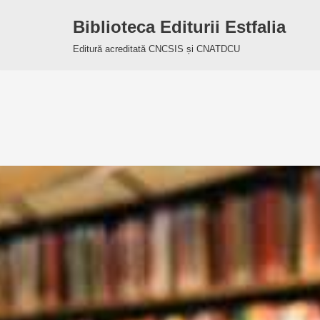
Biblioteca Editurii Estfalia
Sari
Editură acreditată CNCSIS și CNATDCU
la
conținut