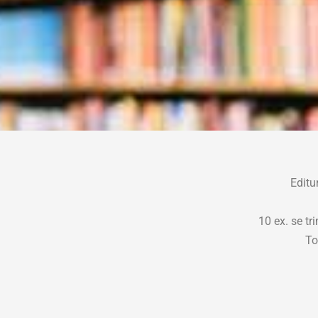
Editur
10 ex. se tr
To