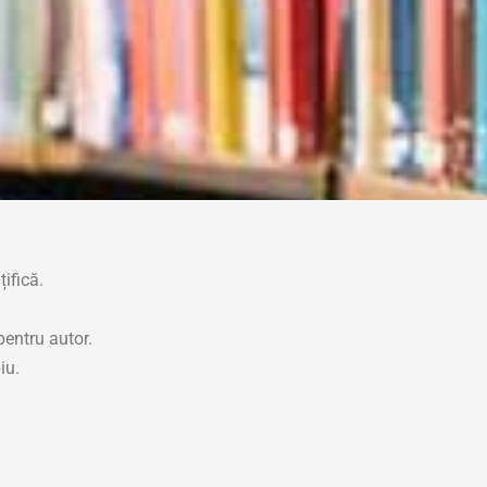
țifică.
pentru autor.
iu.