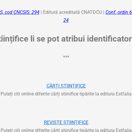
S, cod CNCSIS: 294
| Editură acreditată CNATDCU |
Conf. ordin
24
iințifice li se pot atribui identificator
***
CĂRȚI ȘTIINȚIFICE
Puteți citi online diferite cărți stiinifice tipărite la editura Estfalia
REVISTE ȘTIINȚIFICE
Puteți citi online diferite cărți stiinifice tipărite la editura Estfalia